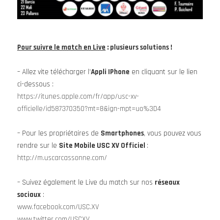
Pour suivre le match en Live
: plusieurs solutions !
– Allez vite télécharger l’
Appli IPhone
en cliquant sur le lien
ci-dessous :
https://itunes.apple.com/fr/app/usc-xv-
officielle/id587370350?mt=8&ign-mpt=uo%3D4
– Pour les propriétaires de
Smartphones
, vous pouvez vous
rendre sur le
Site Mobile USC XV Officiel
:
http://m.uscarcassonne.com/
– Suivez également le Live du match sur nos
réseaux
sociaux
:
www.facebook.com/USC.XV
www.twitter.com/USCXV