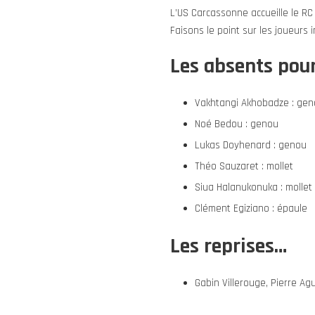
L’US Carcassonne accueille le RC
Faisons le point sur les joueurs 
Les absents pour
Vakhtangi Akhobadze : geno
Noé Bedou : genou
Lukas Doyhenard : genou
Théo Sauzaret : mollet
Siua Halanukonuka : mollet
Clément Egiziano : épaule
Les reprises…
Gabin Villerouge, Pierre Agu