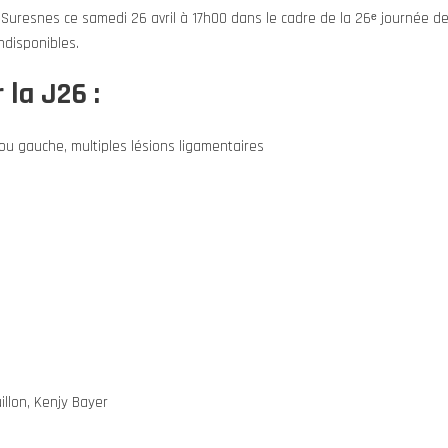
 Suresnes ce samedi 26 avril à 17h00 dans le cadre de la 26ᵉ journée d
indisponibles.
 la J26 :
u gauche, multiples lésions ligamentaires
illon, Kenjy Bayer